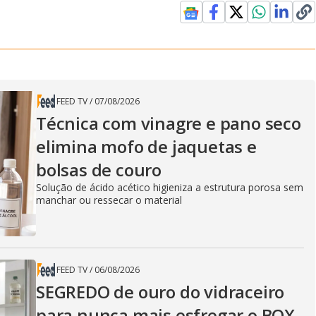
FEED TV
/
07/08/2026
Técnica com vinagre e pano seco
elimina mofo de jaquetas e
bolsas de couro
Solução de ácido acético higieniza a estrutura porosa sem
manchar ou ressecar o material
FEED TV
/
06/08/2026
SEGREDO de ouro do vidraceiro
para nunca mais esfregar o BOX