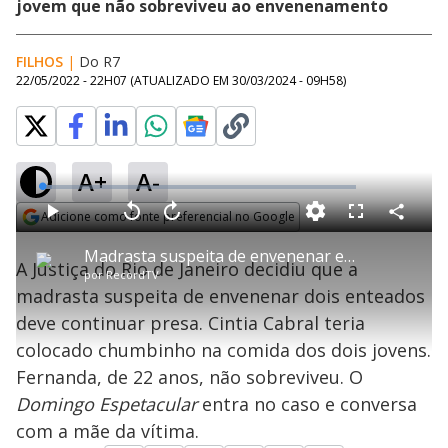
jovem que não sobreviveu ao envenenamento
FILHOS
|
Do R7
22/05/2022 - 22H07
(ATUALIZADO EM
30/03/2024 - 09H58
)
A+
A-
L
o
a
Adicione como fonte preferencial no Google
d
C
P
V
A
P
F
e
o
l
o
v
u
Opens in new window
d
m
a
l
a
l
:
Madrasta suspeita de envenenar enteados é investigada por outras mortes
p
y
t
n
l
3
A Justiça do Rio de Janeiro decidiu que a
a
a
ç
s
.
por
RecordTV
r
r
a
c
1
t
1
r
l
r
6
madrasta suspeita de envenenar dois enteados
i
0
1
e
%
l
s
0
e
h
deve continuar presa. Cintia Cabral teria
e
s
n
a
g
e
r
u
g
colocado chumbinho na comida dos dois jovens.
n
u
a
d
n
o
d
Fernanda, de 22 anos, não sobreviveu. O
s
o
s
Domingo Espetacular
entra no caso e conversa
y
com a mãe da vítima.