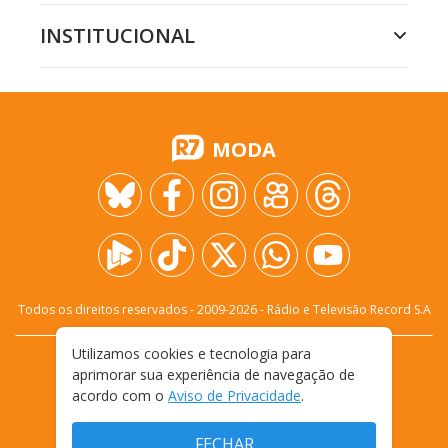
INSTITUCIONAL
MODA
Todos os direitos reservados - 2009-
2026
- Rádio e Televisão Record S.A
Utilizamos cookies e tecnologia para
CARREIRA
FALE CONOSCO
PRIVACIDADE
aprimorar sua experiência de navegação de
TERMOS E CONDIÇÕES DE USO
acordo com o
Aviso de Privacidade
.
FECHAR