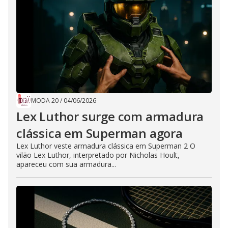
MODA 20
/
04/06/2026
Lex Luthor surge com armadura
clássica em Superman agora
Lex Luthor veste armadura clássica em Superman 2 O
vilão Lex Luthor, interpretado por Nicholas Hoult,
apareceu com sua armadura...