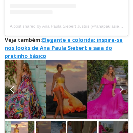
A post shared by Ana Paula Siebert Justus (@anapaulasiebert)
Veja também:
Elegante e colorida: inspire-se
nos looks de Ana Paula Siebert e saia do
pretinho básico