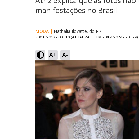
Atriz explica que as fotos não
manifestações no Brasil
MODA
|
Nathalia Ilovatte, do R7
30/10/2013 - 00H10
(ATUALIZADO EM
20/04/2024 - 20H29
)
A+
A-