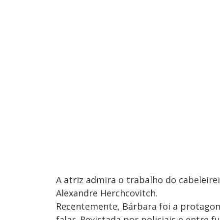
A atriz admira o trabalho do cabeleire
Alexandre Herchcovitch.
Recentemente, Bárbara foi a protagon
falar. Revistada por policiais e entre 