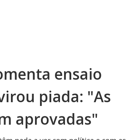
omenta ensaio
irou piada: "As
am aprovadas"