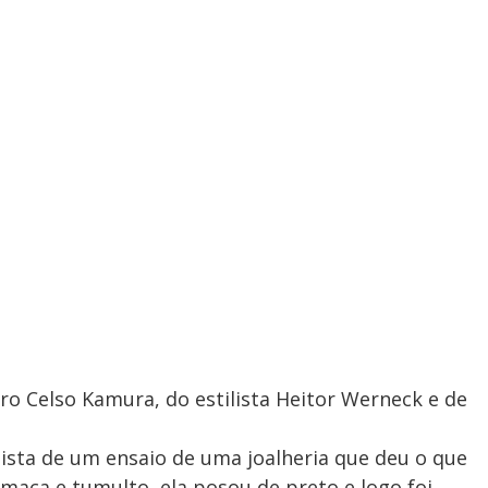
iro Celso Kamura, do estilista Heitor Werneck e de
ista de um ensaio de uma joalheria que deu o que
fumaça e tumulto, ela posou de preto e logo foi