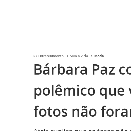
R7 Entretenimento
Viva a Vida
Moda
Bárbara Paz c
polêmico que v
fotos não for