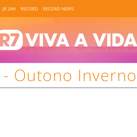
JR 24H
RECORD
RECORD NEWS
- Outono Invern