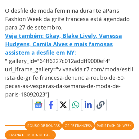
O desfile de moda feminina durante aParis
Fashion Week da grife francesa está agendado
para 27 de setembro.
Veja também: Gkay, Blake Lively, Vanessa
Hudgens, Camila Alves e mais famosas
assistem a desfile em NY:
" gallery_id="64ff6227c012addff9000ef4"
url_iframe_gallery="vivaavida.r7.com/moda/estil
ista-de-grife-francesa-denuncia-roubo-de-50-
pecas-as-vesperas-da-semana-de-moda-de-
paris-18092023"]
ROUBO DE ROUPAS
GRIFE FRANCESA
PARIS FASHION WEEK
SEMANA DE MODA DE PARIS