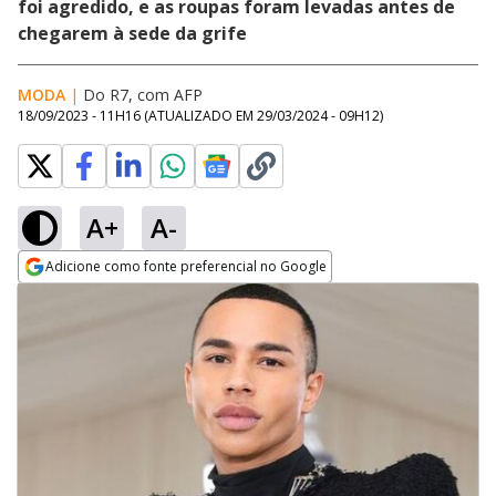
foi agredido, e as roupas foram levadas antes de
chegarem à sede da grife
MODA
|
Do R7, com AFP
18/09/2023 - 11H16
(ATUALIZADO EM
29/03/2024 - 09H12
)
A+
A-
Adicione como fonte preferencial no Google
Opens in new window