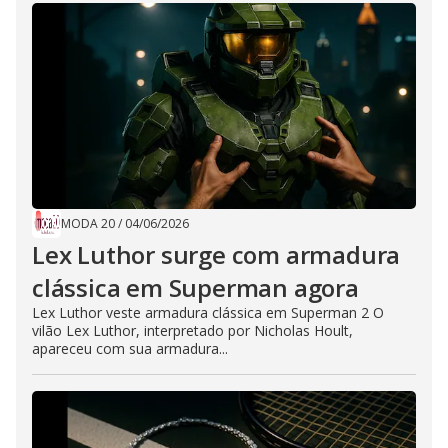
MODA 20
/
04/06/2026
Lex Luthor surge com armadura
clássica em Superman agora
Lex Luthor veste armadura clássica em Superman 2 O
vilão Lex Luthor, interpretado por Nicholas Hoult,
apareceu com sua armadura...