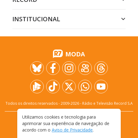
INSTITUCIONAL
MODA
Todos os direitos reservados - 2009-
2026
- Rádio e Televisão Record S.A
Utilizamos cookies e tecnologia para
CARREIRA
FALE CONOSCO
PRIVACIDADE
aprimorar sua experiência de navegação de
TERMOS E CONDIÇÕES DE USO
acordo com o
Aviso de Privacidade
.