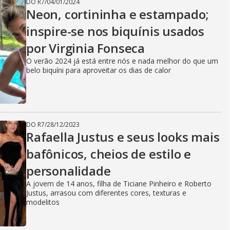
DO R7
/
04/01/2024
Neon, cortininha e estampado;
inspire-se nos biquínis usados
por Virginia Fonseca
O verão 2024 já está entre nós e nada melhor do que um
belo biquíni para aproveitar os dias de calor
DO R7
/
28/12/2023
Rafaella Justus e seus looks mais
bafônicos, cheios de estilo e
personalidade
A jovem de 14 anos, filha de Ticiane Pinheiro e Roberto
Justus, arrasou com diferentes cores, texturas e
modelitos