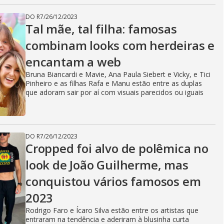
DO R7
/
26/12/2023
Tal mãe, tal filha: famosas
combinam looks com herdeiras e
encantam a web
Bruna Biancardi e Mavie, Ana Paula Siebert e Vicky, e Tici
Pinheiro e as filhas Rafa e Manu estão entre as duplas
que adoram sair por aí com visuais parecidos ou iguais
DO R7
/
26/12/2023
Cropped foi alvo de polêmica no
look de João Guilherme, mas
conquistou vários famosos em
2023
Rodrigo Faro e Ícaro Silva estão entre os artistas que
entraram na tendência e aderiram à blusinha curta