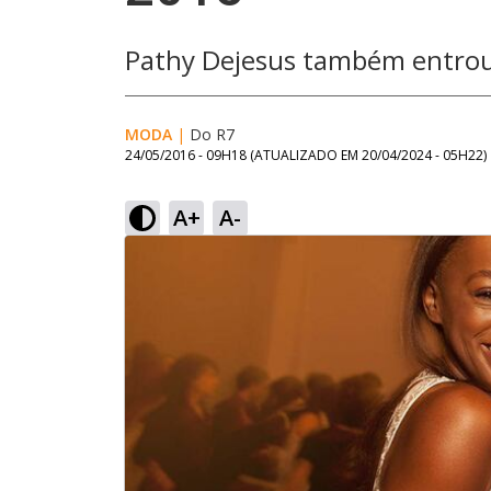
Pathy Dejesus também entrou
MODA
|
Do R7
24/05/2016 - 09H18
(ATUALIZADO EM
20/04/2024 - 05H22
)
A+
A-