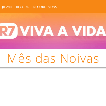
JR 24H
RECORD
RECORD NEWS
Mês das Noivas