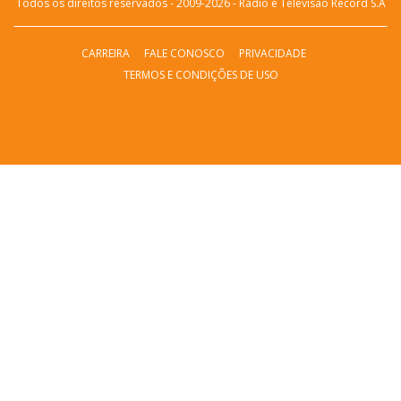
Todos os direitos reservados - 2009-
2026
- Rádio e Televisão Record S.A
CARREIRA
FALE CONOSCO
PRIVACIDADE
TERMOS E CONDIÇÕES DE USO