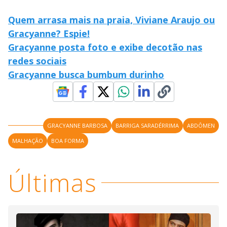
Quem arrasa mais na praia, Viviane Araujo ou
Gracyanne? Espie!
Gracyanne posta foto e exibe decotão nas
redes sociais
Gracyanne busca bumbum durinho
GRACYANNE BARBOSA
BARRIGA SARADÉRRIMA
ABDÔMEN
MALHAÇÃO
BOA FORMA
Últimas