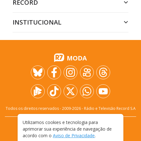
RECORD
INSTITUCIONAL
MODA
Todos os direitos reservados - 2009-
2026
- Rádio e Televisão Record S.A
Utilizamos cookies e tecnologia para
CARREIRA
FALE CONOSCO
PRIVACIDADE
aprimorar sua experiência de navegação de
TERMOS E CONDIÇÕES DE USO
acordo com o
Aviso de Privacidade
.