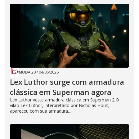
MODA 20
/
04/06/2026
Lex Luthor surge com armadura
clássica em Superman agora
Lex Luthor veste armadura clássica em Superman 2 O
vilão Lex Luthor, interpretado por Nicholas Hoult,
apareceu com sua armadura...