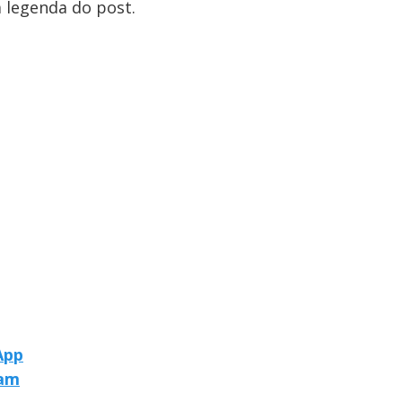
a legenda do post.
App
ram