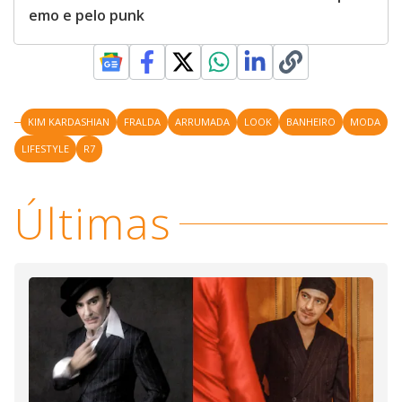
emo e pelo punk
KIM KARDASHIAN
FRALDA
ARRUMADA
LOOK
BANHEIRO
MODA
LIFESTYLE
R7
Últimas