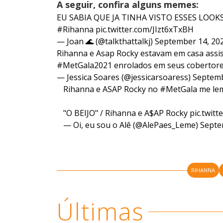
A seguir, confira alguns memes:
EU SABIA QUE JA TINHA VISTO ESSES LOO
#Rihanna
pic.twitter.com/JIzt6xTxBH
— Joan 🌊 (@talkthattalkj)
September 14, 20
Rihanna e Asap Rocky estavam em casa assist
#MetGala2021
enrolados em seus cobertor
— Jessica Soares (@jessicarsoaress)
Septemb
Rihanna e ASAP Rocky no
#MetGala
me lem
"O BEIJO" / Rihanna e A$AP Rocky
pic.twit
— Oi, eu sou o Alê (@AlePaes_Leme)
Septe
RIHANNA
Últimas