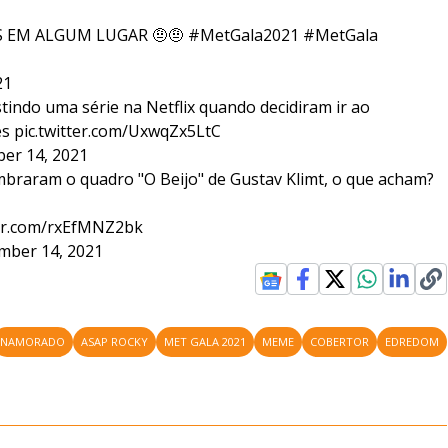
KS EM ALGUM LUGAR 🤨🤨
#MetGala2021
#MetGala
21
indo uma série na Netflix quando decidiram ir ao
es
pic.twitter.com/UxwqZx5LtC
er 14, 2021
braram o quadro "O Beijo" de Gustav Klimt, o que acham?
ter.com/rxEfMNZ2bk
mber 14, 2021
NAMORADO
ASAP ROCKY
MET GALA 2021
MEME
COBERTOR
EDREDOM