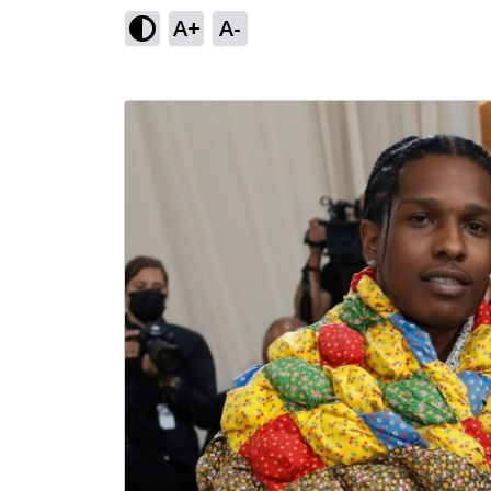
A+
A-