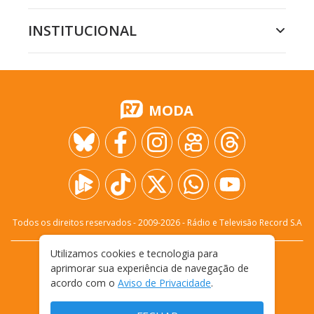
INSTITUCIONAL
MODA
Todos os direitos reservados - 2009-
2026
- Rádio e Televisão Record S.A
Utilizamos cookies e tecnologia para
CARREIRA
FALE CONOSCO
PRIVACIDADE
aprimorar sua experiência de navegação de
TERMOS E CONDIÇÕES DE USO
acordo com o
Aviso de Privacidade
.