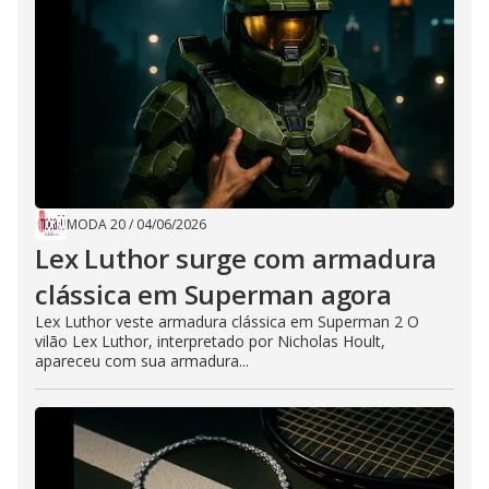
MODA 20
/
04/06/2026
Lex Luthor surge com armadura
clássica em Superman agora
Lex Luthor veste armadura clássica em Superman 2 O
vilão Lex Luthor, interpretado por Nicholas Hoult,
apareceu com sua armadura...