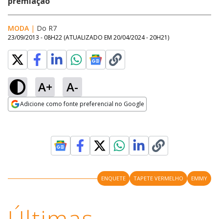
premiação
MODA
|
Do R7
23/09/2013 - 08H22
(ATUALIZADO EM
20/04/2024 - 20H21
)
A+
A-
Adicione como fonte preferencial no Google
Opens in new window
ENQUETE
TAPETE VERMELHO
EMMY
Últimas