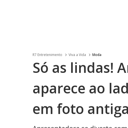
R7 Entretenimento
Viva a Vida
Moda
Só as lindas!
aparece ao la
em foto antig