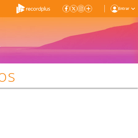
Entrar
os