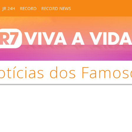
JR 24H
RECORD
RECORD NEWS
otícias dos Famos