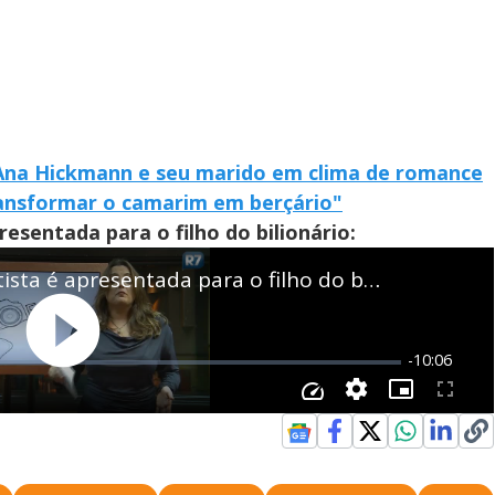
 Ana Hickmann e seu marido em clima de romance
ansformar o camarim em berçário"
esentada para o filho do bilionário: