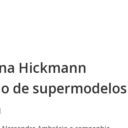
 Ana Hickmann
do de supermodelos
a