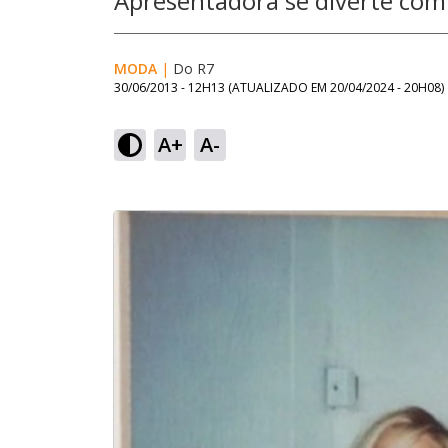
Apresentadora se diverte co
MODA
|
Do R7
30/06/2013 - 12H13
(ATUALIZADO EM
20/04/2024 - 20H08
)
A+
A-