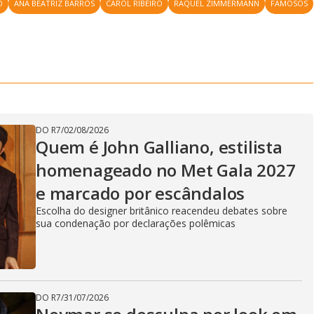
O
ANA BEATRIZ BARROS
CAROL RIBEIRO
RAQUEL ZIMMERMANN
FAMOSOS
DO R7
/
02/08/2026
Quem é John Galliano, estilista
homenageado no Met Gala 2027
e marcado por escândalos
Escolha do designer britânico reacendeu debates sobre
sua condenação por declarações polêmicas
DO R7
/
31/07/2026