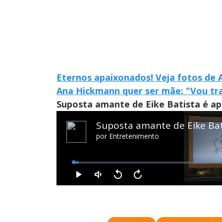
Eternos apaixonados! Veja fotos de
Ana Hickmann quer ser mãe: "Vou tr
Suposta amante de Eike Batista é apr