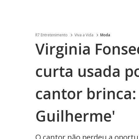
R7 Entretenimento
Viva a Vida
Moda
Virginia Fons
curta usada po
cantor brinca:
Guilherme'
O cantor não perdeu a oportu