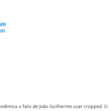
App
ram
lêmica o fato de João Guilherme usar cropped. O