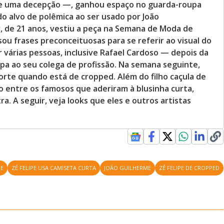
 de uma decepção —, ganhou espaço no guarda-roupa
 alvo de polêmica ao ser usado por João
 de 21 anos, vestiu a peça na Semana de Moda de
sou frases preconceituosas para se referir ao visual do
 várias pessoas, inclusive Rafael Cardoso — depois da
lpa ao seu colega de profissão. Na semana seguinte,
orte quando está de cropped. Além do filho caçula de
ão entre os famosos que aderiram à blusinha curta,
ra. A seguir, veja looks que eles e outros artistas
PE
ZÉ FELIPE USA CAMISETA CURTA
JOÃO GUILHERME
ZÉ FELIPE DE CROPPED