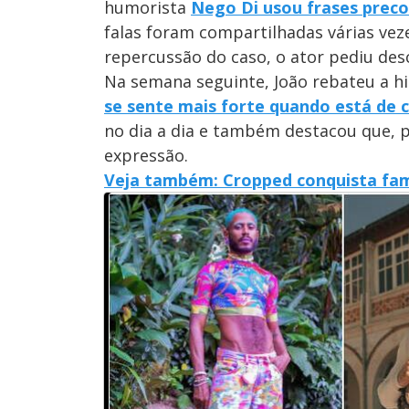
humorista
Nego Di usou frases prec
falas foram compartilhadas várias veze
repercussão do caso, o ator pediu desc
Na semana seguinte, João rebateu a his
se sente mais forte quando está de 
no dia a dia e também destacou que, p
expressão.
Veja também: Cropped conquista fam