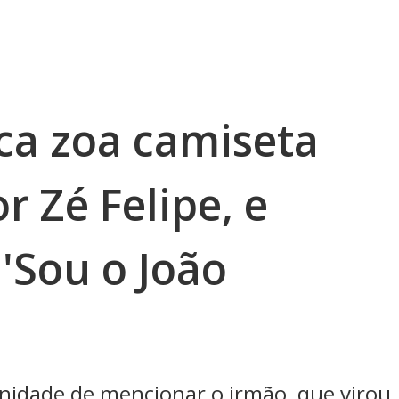
eca zoa camiseta
r Zé Felipe, e
 'Sou o João
nidade de mencionar o irmão, que virou