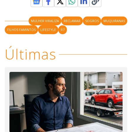
MULHER VIRALIZA
RECLAMAR
SOGROS
MUQUIRANAS
FILHOS FAMINTOS
LIFESTYLE
R7
Últimas