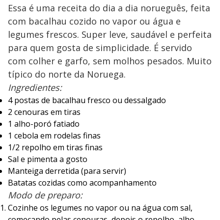
Essa é uma receita do dia a dia norueguês, feita
com bacalhau cozido no vapor ou água e
legumes frescos. Super leve, saudável e perfeita
para quem gosta de simplicidade. É servido
com colher e garfo, sem molhos pesados. Muito
típico do norte da Noruega.
Ingredientes:
4 postas de bacalhau fresco ou dessalgado
2 cenouras em tiras
1 alho-poró fatiado
1 cebola em rodelas finas
1/2 repolho em tiras finas
Sal e pimenta a gosto
Manteiga derretida (para servir)
Batatas cozidas como acompanhamento
Modo de preparo:
Cozinhe os legumes no vapor ou na água com sal,
começando pelas cenouras, depois o repolho, alho-