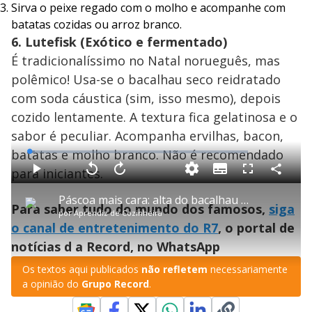
Sirva o peixe regado com o molho e acompanhe com
batatas cozidas ou arroz branco.
6. Lutefisk (Exótico e fermentado)
É tradicionalíssimo no Natal norueguês, mas
polêmico! Usa-se o bacalhau seco reidratado
com soda cáustica (sim, isso mesmo), depois
cozido lentamente. A textura fica gelatinosa e o
sabor é peculiar. Acompanha ervilhas, bacon,
batatas e molho branco. Não é recomendado
L
o
a
para iniciantes.
S
d
u
C
P
V
A
P
F
e
b
o
l
o
v
u
d
t
m
a
l
a
l
:
Páscoa mais cara: alta do bacalhau e ovos de chocolate exige criatividade do consumidor
i
p
y
t
n
l
2
Para saber tudo do mundo dos famosos,
siga
t
a
a
ç
s
.
por
Aprendiz de Cozinheira
l
r
r
a
c
4
e
t
1
r
l
r
4
o canal de entretenimento do R7
, o portal de
s
i
0
1
e
%
l
s
0
e
h
notícias d a Record, no WhatsApp
e
s
n
a
g
e
r
u
g
n
u
a
Os textos aqui publicados
não refletem
necessariamente
d
n
o
d
a opinião do
Grupo Record
.
s
o
s