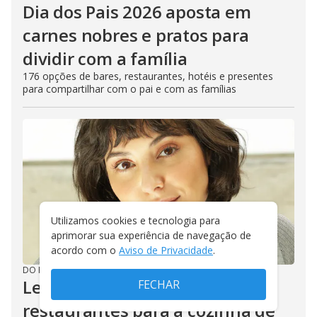
Dia dos Pais 2026 aposta em
carnes nobres e pratos para
dividir com a família
176 opções de bares, restaurantes, hotéis e presentes
para compartilhar com o pai e com as famílias
Utilizamos cookies e tecnologia para
aprimorar sua experiência de navegação de
acordo com o
Aviso de Privacidade
.
DO R7
/
03/08/2026
Lena Mattar leva repertório de
FECHAR
restaurantes para a cozinha de