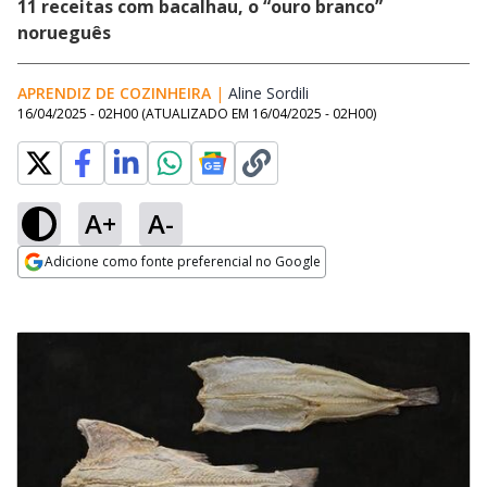
11 receitas com bacalhau, o “ouro branco”
norueguês
APRENDIZ DE COZINHEIRA
|
Aline Sordili
Opens in new window
16/04/2025 - 02H00
(ATUALIZADO EM
16/04/2025 - 02H00
)
A+
A-
Adicione como fonte preferencial no Google
Opens in new window