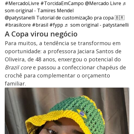
#MercadoLivre
#TorcidaEmCampo
@Mercado Livre
♬
som original - Tamires Mendel
@patystanelli
Tutorial de customização pra copa 🇧🇷
#brasilcore
#brasil
#fypp
♬ som original - patystanelli
A Copa virou negócio
Para muitos, a tendência se transformou em
oportunidade: a professora Jaciara Santos de
Oliveira, de 48 anos, enxergou o potencial do
Brazil core
e passou a confeccionar chapéus de
crochê para complementar o orçamento
familiar.