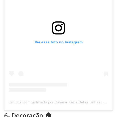
Ver essa foto no Instagram
Um post compartilhado por Dayane Kezia Bellas Unhas | Esmalteria (@dayanebellasunhas)
6- Decoração 🏠