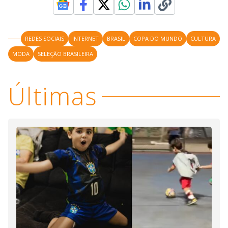
REDES SOCIAIS
INTERNET
BRASIL
COPA DO MUNDO
CULTURA
MODA
SELEÇÃO BRASILEIRA
Últimas