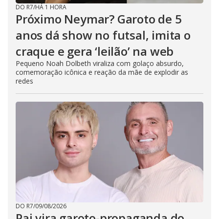
DO R7
/
HÁ 1 HORA
Próximo Neymar? Garoto de 5
anos dá show no futsal, imita o
craque e gera ‘leilão’ na web
Pequeno Noah Dolbeth viraliza com golaço absurdo,
comemoração icônica e reação da mãe de explodir as
redes
DO R7
/
09/08/2026
Pai vira garoto-propaganda do