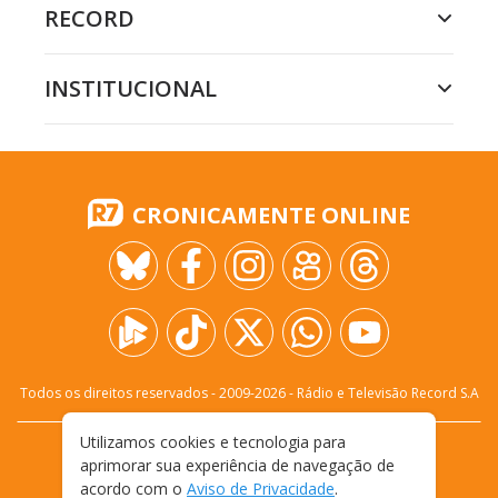
RECORD
INSTITUCIONAL
CRONICAMENTE ONLINE
Todos os direitos reservados - 2009-
2026
- Rádio e Televisão Record S.A
Utilizamos cookies e tecnologia para
CARREIRA
FALE CONOSCO
PRIVACIDADE
aprimorar sua experiência de navegação de
TERMOS E CONDIÇÕES DE USO
acordo com o
Aviso de Privacidade
.