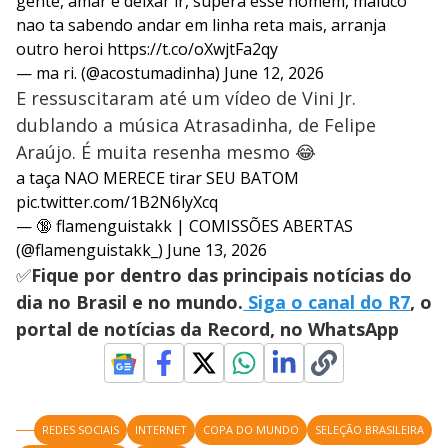
gente, amar é deixar ir, supera esse homem, maluco
nao ta sabendo andar em linha reta mais, arranja
outro heroi
https://t.co/oXwjtFa2qy
— ma ri. (@acostumadinha)
June 12, 2026
E ressuscitaram até um vídeo de Vini Jr.
dublando a música Atrasadinha, de Felipe
Araújo. É muita resenha mesmo 😂
a taça NAO MERECE tirar SEU BATOM
pic.twitter.com/1B2N6lyXcq
— 🔞 flamenguistakk | COMISSÕES ABERTAS
(@flamenguistakk_)
June 13, 2026
✅
Fique por dentro das principais notícias do
dia no Brasil e no mundo.
Siga o canal do R7
, o
portal de notícias da Record, no WhatsApp
REDES SOCIAIS
INTERNET
COPA DO MUNDO
SELEÇÃO BRASILEIRA