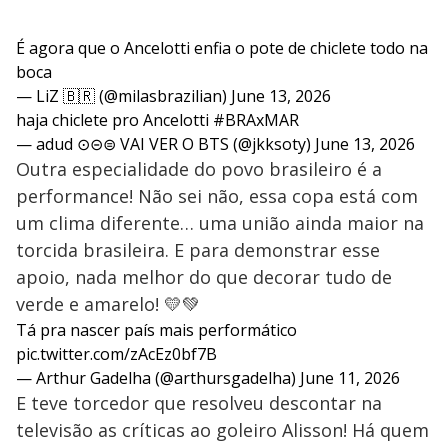
É agora que o Ancelotti enfia o pote de chiclete todo na
boca
— LiZ 🇧🇷 (@milasbrazilian)
June 13, 2026
haja chiclete pro Ancelotti
#BRAxMAR
— adud ⊙⊝⊜ VAI VER O BTS (@jkksoty)
June 13, 2026
Outra especialidade do povo brasileiro é a
performance! Não sei não, essa copa está com
um clima diferente… uma união ainda maior na
torcida brasileira. E para demonstrar esse
apoio, nada melhor do que decorar tudo de
verde e amarelo! 💛💚
Tá pra nascer país mais performático
pic.twitter.com/zAcEz0bf7B
— Arthur Gadelha (@arthursgadelha)
June 11, 2026
E teve torcedor que resolveu descontar na
televisão as críticas ao goleiro Alisson! Há quem