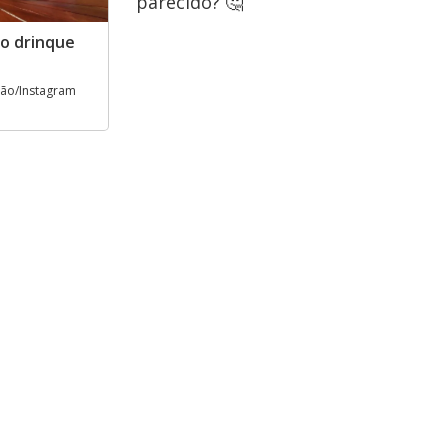
parecido? 🤔
o drinque
ção/Instagram