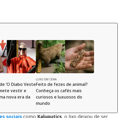
LUXO EM CENA
de ‘O Diabo Veste
Feito de fezes de animal?
mete vestir e
Conheça os cafés mais
uma nova era da
curiosos e luxuosos do
mundo
es sociais
como
Kaluputics
, o lixo deixou de ser