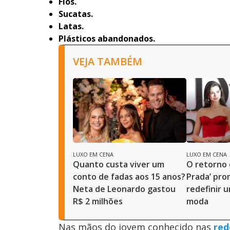
Fios.
Sucatas.
Latas.
Plásticos abandonados.
VEJA TAMBÉM
LUXO EM CENA
LUXO EM CENA
Quanto custa viver um
O retorno 
conto de fadas aos 15 anos?
Prada’ pro
Neta de Leonardo gastou
redefinir 
R$ 2 milhões
moda
Nas mãos do jovem conhecido nas
red