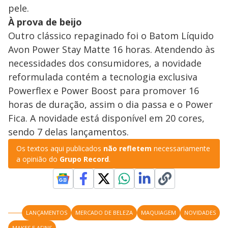
pele.
À prova de beijo
Outro clássico repaginado foi o Batom Líquido
Avon Power Stay Matte 16 horas. Atendendo às
necessidades dos consumidores, a novidade
reformulada contém a tecnologia exclusiva
Powerflex e Power Boost para promover 16
horas de duração, assim o dia passa e o Power
Fica. A novidade está disponível em 20 cores,
sendo 7 delas lançamentos.
Os textos aqui publicados
não refletem
necessariamente
a opinião do
Grupo Record
.
LANÇAMENTOS
MERCADO DE BELEZA
MAQUIAGEM
NOVIDADES
MAKES E AFINS