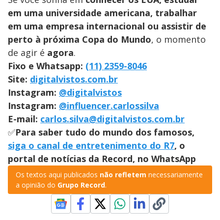
em uma universidade americana, trabalhar
em uma empresa internacional ou assistir de
perto à próxima Copa do Mundo
, o momento
de agir é
agora
.
Fixo e Whatsapp:
(11) 2359-8046
Site:
digitalvistos.com.br
Instagram:
@digitalvistos
Instagram:
@influencer.carlossilva
E-mail:
carlos.silva@digitalvistos.com.br
✅
Para saber tudo do mundo dos famosos,
siga o canal de entretenimento do R7
, o
portal de notícias da Record, no WhatsApp
Os textos aqui publicados
não refletem
necessariamente
a opinião do
Grupo Record
.