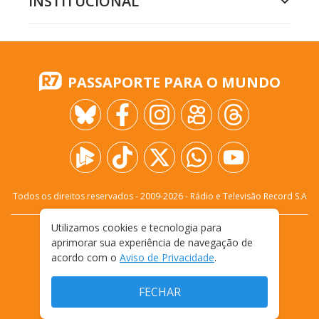
INSTITUCIONAL
PASSAPORTE PARA O MUNDO
Todos os direitos reservados - 2009-
2026
- Rádio e Televisão Record S.A
Utilizamos cookies e tecnologia para
CARREIRA
FALE CONOSCO
PRIVACIDADE
aprimorar sua experiência de navegação de
TERMOS E CONDIÇÕES DE USO
acordo com o
Aviso de Privacidade
.
FECHAR