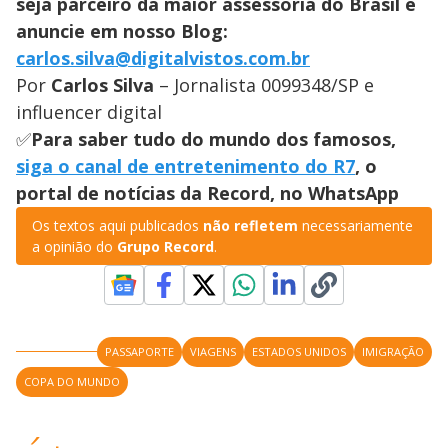
seja parceiro da maior assessoria do Brasil e
anuncie em nosso Blog:
carlos.silva@digitalvistos.com.br
Por
Carlos Silva
– Jornalista 0099348/SP e
influencer digital
✅
Para saber tudo do mundo dos famosos,
siga o canal de entretenimento do R7
, o
portal de notícias da Record, no WhatsApp
Os textos aqui publicados
não refletem
necessariamente
a opinião do
Grupo Record
.
PASSAPORTE
VIAGENS
ESTADOS UNIDOS
IMIGRAÇÃO
COPA DO MUNDO