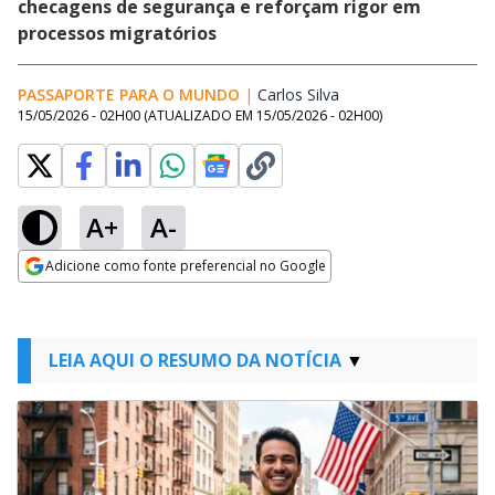
checagens de segurança e reforçam rigor em
processos migratórios
PASSAPORTE PARA O MUNDO
|
Carlos Silva
Opens in new windo
15/05/2026 - 02H00
(ATUALIZADO EM
15/05/2026 - 02H00
)
A+
A-
Adicione como fonte preferencial no Google
Opens in new window
LEIA AQUI O RESUMO DA NOTÍCIA