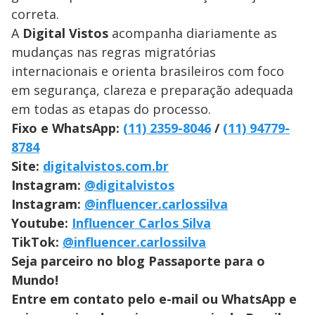
correta.
A
Digital Vistos
acompanha diariamente as
mudanças nas regras migratórias
internacionais e orienta brasileiros com foco
em segurança, clareza e preparação adequada
em todas as etapas do processo.
Fixo e WhatsApp:
(11) 2359-8046
/
(11) 94779-
8784
Site:
digitalvistos.com.br
Instagram:
@digitalvistos
Instagram:
@influencer.carlossilva
Youtube:
Influencer Carlos Silva
TikTok:
@influencer.carlossilva
Seja parceiro no blog Passaporte para o
Mundo!
Entre em contato pelo e-mail ou WhatsApp e