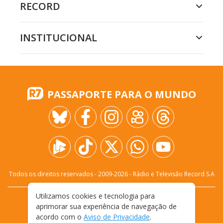
RECORD
INSTITUCIONAL
PASSAPORTE PARA O MUNDO
Todos os direitos reservados - 2009-
2026
- Rádio e Televisão Record S.A
Utilizamos cookies e tecnologia para
CARREIRA
FALE CONOSCO
PRIVACIDADE
aprimorar sua experiência de navegação de
TERMOS E CONDIÇÕES DE USO
acordo com o
Aviso de Privacidade
.