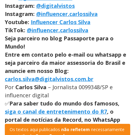
Instagram:
@digitalvistos
Instagram:
@influencer.carlossilva
Youtube:
Influencer Carlos Silva
TikTok:
@influencer.carlossilva
Seja parceiro no blog Passaporte para o
Mundo!
Entre em contato pelo e-mail ou whatsapp e
seja parceiro da maior assessoria do Brasil e
anuncie em nosso Blog:
carlos.silva@digitalvistos.com.br
Por
Carlos Silva
– Jornalista 0099348/SP e
influencer digital
✅
Para saber tudo do mundo dos famosos,
siga o canal de entretenimento do R7
, o
portal de notícias da Record, no WhatsApp
Os textos aqui publicados
não refletem
necessariamente