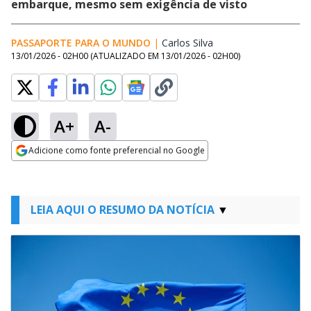
embarque, mesmo sem exigência de visto
PASSAPORTE PARA O MUNDO
|
Carlos Silva
Opens in new windo
13/01/2026 - 02H00
(ATUALIZADO EM
13/01/2026 - 02H00
)
A+
A-
Adicione como fonte preferencial no Google
Opens in new window
LEIA AQUI O RESUMO DA NOTÍCIA