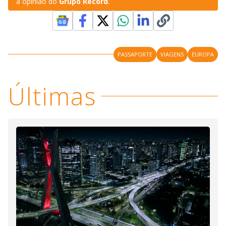
a opinião do
Grupo Record
.
PASSAPORTE
VIAGENS
EUROPA
Últimas