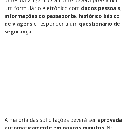
antes da viagem. O viajante deverá preencher
um formulário eletrônico com
dados pessoais
,
informações do passaporte
,
histórico básico
de viagens
e responder a um
questionário de
segurança
.
A maioria das solicitações deverá ser
aprovada
automaticamente em poucos minutos
. No