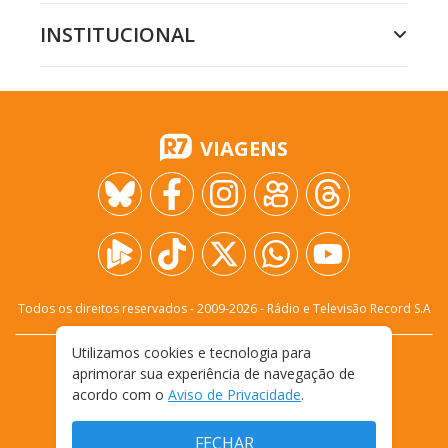
INSTITUCIONAL
VIAGENS
Todos os direitos reservados - 2009-
2026
- Rádio e Televisão Record S.A
Utilizamos cookies e tecnologia para
CARREIRA
FALE CONOSCO
PRIVACIDADE
aprimorar sua experiência de navegação de
TERMOS E CONDIÇÕES DE USO
acordo com o
Aviso de Privacidade
.
FECHAR