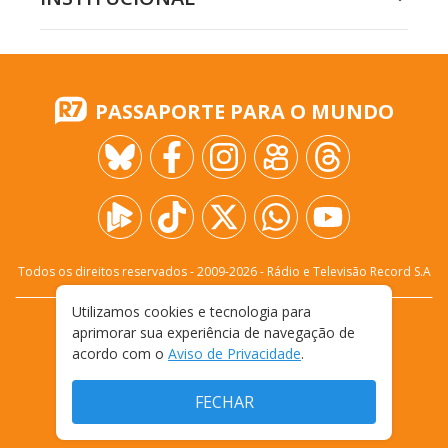
PASSAPORTE PARA O MUNDO
Todos os direitos reservados - 2009-
2026
- Rádio e Televisão Record S.A
Utilizamos cookies e tecnologia para
CARREIRA
FALE CONOSCO
PRIVACIDADE
aprimorar sua experiência de navegação de
TERMOS E CONDIÇÕES DE USO
acordo com o
Aviso de Privacidade
.
FECHAR