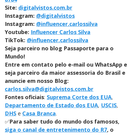
Site:
digitalvistos.com.br
Instagram:
@digitalvistos
Instagram:
@influencer.carlossilva
Youtube:
Influencer Carlos Silva
TikTok:
@influencer.carlossilva
Seja parceiro no blog Passaporte para o
Mundo!
Entre em contato pelo e-mail ou WhatsApp e
seja parceiro da maior assessoria do Brasil e
anuncie em nosso Blog:
carlos.silva@digitalvistos.com.br
Fontes oficiais
:
Suprema Corte dos EUA
,
Departamento de Estado dos EUA
,
USCIS
,
DHS
e
Casa Branca
.
✅
Para saber tudo do mundo dos famosos,
siga o canal de entretenimento do R7
, o