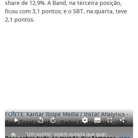
share de 12,9%. A Band, na terceira posição,
ficou com 3,1 pontos; e o SBT, na quarta, teve
2,1 pontos.
FONTE: Kantar Ibope Media / Instar Analytics -
L
o
a
Base Total Ligados - Dados Domiciliares - GSP
S
d
u
C
P
V
A
P
F
e
b
o
l
o
v
u
d
t
m
a
l
a
l
:
‘Um sonho’: jovem autista que quer ser jornalista se emociona ao conhecer Reinaldo Gottino
i
p
y
t
n
l
0
Para saber tudo do mundo dos famosos,
siga
t
a
a
ç
s