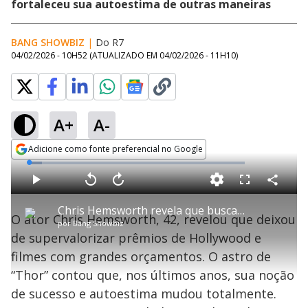
fortaleceu sua autoestima de outras maneiras
BANG SHOWBIZ
|
Do R7
04/02/2026 - 10H52
(ATUALIZADO EM
04/02/2026 - 11H10
)
A+
A-
Adicione como fonte preferencial no Google
Opens in new window
L
o
a
d
C
P
V
A
P
F
e
o
l
o
v
u
d
m
a
l
a
l
:
Chris Hemsworth revela que buscava autoafirmação em prêmios e grandes filmes
p
y
t
n
l
6
O ator Chris Hemsworth, 42, revelou que deixou
a
a
ç
s
.
por
Bang Showbiz
r
r
a
c
1
t
1
r
l
r
0
de supervalorizar prêmios de Hollywood e
i
0
1
e
%
l
s
0
e
h
filmes com grandes orçamentos. O astro de
e
s
n
a
g
e
r
u
g
“Thor” contou que, nos últimos anos, sua noção
n
u
a
d
n
o
d
de sucesso e autoestima mudou totalmente.
s
o
s