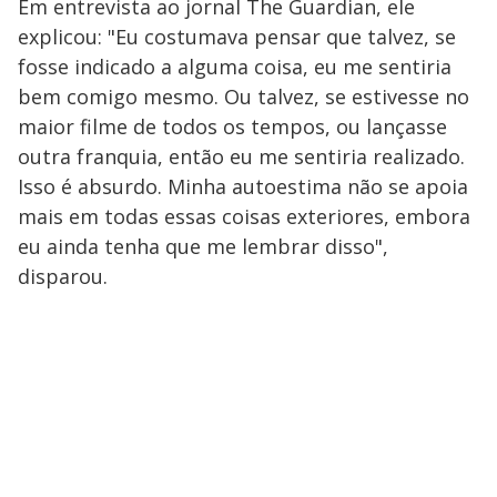
Em entrevista ao jornal The Guardian, ele
y
explicou: "Eu costumava pensar que talvez, se
fosse indicado a alguma coisa, eu me sentiria
M
V
u
d
bem comigo mesmo. Ou talvez, se estivesse no
o
maior filme de todos os tempos, ou lançasse
i
outra franquia, então eu me sentiria realizado.
Isso é absurdo. Minha autoestima não se apoia
mais em todas essas coisas exteriores, embora
d
eu ainda tenha que me lembrar disso",
disparou.
e
o