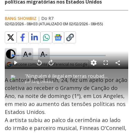
políticas migratórias nos Estados Unidos
BANG SHOWBIZ
|
Do R7
02/02/2026 - 08H33
(ATUALIZADO EM
02/02/2026 - 08H55
)
A+
A-
L
o
a
Adicione como fonte preferencial no Google
d
C
P
V
A
P
F
e
o
l
o
v
u
Opens in new window
d
m
a
l
a
l
:
'Ninguém é ilegal em terras roubadas', dispara Billie Eilish durante Grammy
p
y
t
n
l
7
A cantora Billie Eilish, 24, fez um apelo por ação
a
a
ç
s
.
por
Bang Showbiz
r
r
a
c
4
t
1
r
l
r
0
coletiva ao receber o Grammy de Canção do
i
0
1
e
%
l
s
0
e
h
Ano, na noite de domingo (1º), em Los Angeles,
e
s
n
a
g
e
r
u
g
em meio ao aumento das tensões políticas nos
n
u
a
d
n
o
d
Estados Unidos.
s
o
s
A artista subiu ao palco da cerimônia ao lado
y
do irmão e parceiro musical, Finneas O'Connell,