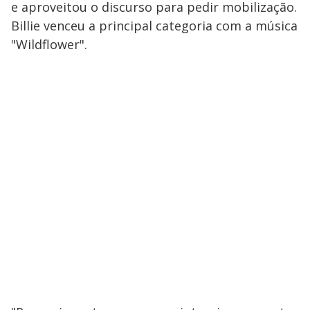
e aproveitou o discurso para pedir mobilização.
M
V
u
d
Billie venceu a principal categoria com a música
o
"Wildflower".
i
d
e
o