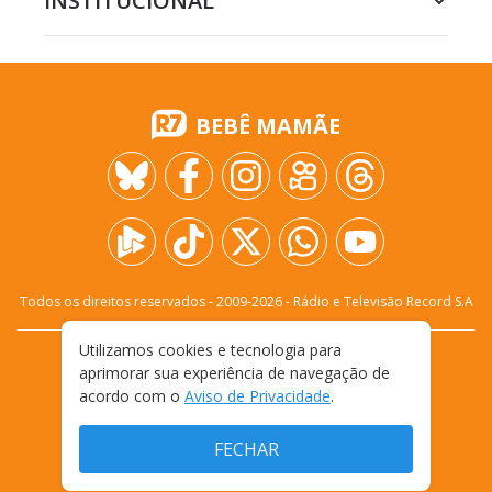
INSTITUCIONAL
BEBÊ MAMÃE
Todos os direitos reservados - 2009-
2026
- Rádio e Televisão Record S.A
Utilizamos cookies e tecnologia para
CARREIRA
FALE CONOSCO
PRIVACIDADE
aprimorar sua experiência de navegação de
TERMOS E CONDIÇÕES DE USO
acordo com o
Aviso de Privacidade
.
FECHAR