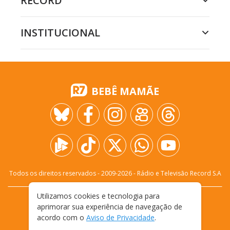
RECORD
INSTITUCIONAL
BEBÊ MAMÃE
Todos os direitos reservados - 2009-
2026
- Rádio e Televisão Record S.A
Utilizamos cookies e tecnologia para
CARREIRA
FALE CONOSCO
PRIVACIDADE
aprimorar sua experiência de navegação de
TERMOS E CONDIÇÕES DE USO
acordo com o
Aviso de Privacidade
.