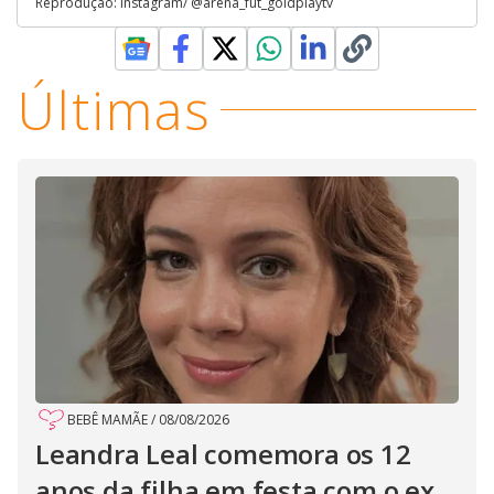
Reprodução: Instagram/ @arena_fut_goldplaytv
Últimas
BEBÊ MAMÃE
/
08/08/2026
Leandra Leal comemora os 12
anos da filha em festa com o ex