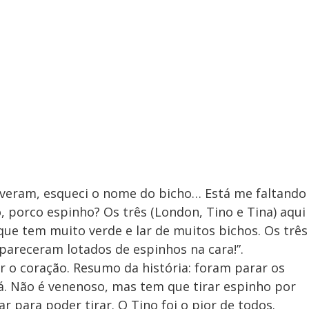
olveram, esqueci o nome do bicho… Está me faltando
, porco espinho? Os três (London, Tino e Tina) aqui
e tem muito verde e lar de muitos bichos. Os três
pareceram lotados de espinhos na cara!”.
 o coração. Resumo da história: foram parar os
lá. Não é venenoso, mas tem que tirar espinho por
r para poder tirar. O Tino foi o pior de todos.