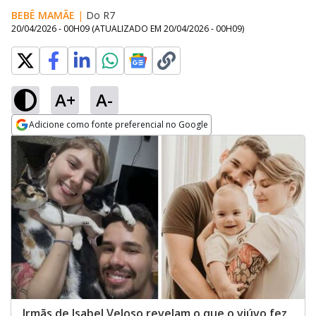
BEBÊ MAMÃE
|
Do R7
20/04/2026 - 00H09
(ATUALIZADO EM
20/04/2026 - 00H09
)
A+
A-
Adicione como fonte preferencial no Google
Opens in new window
Irmãs de Isabel Veloso revelam o que o viúvo fez