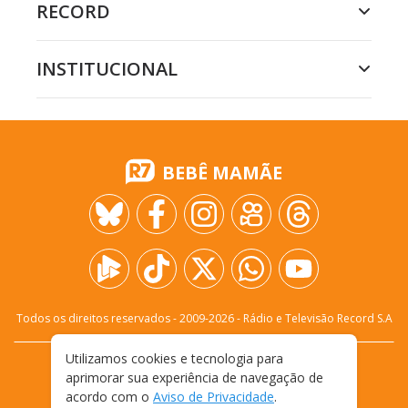
RECORD
INSTITUCIONAL
BEBÊ MAMÃE
Todos os direitos reservados - 2009-
2026
- Rádio e Televisão Record S.A
Utilizamos cookies e tecnologia para
CARREIRA
FALE CONOSCO
PRIVACIDADE
aprimorar sua experiência de navegação de
TERMOS E CONDIÇÕES DE USO
acordo com o
Aviso de Privacidade
.