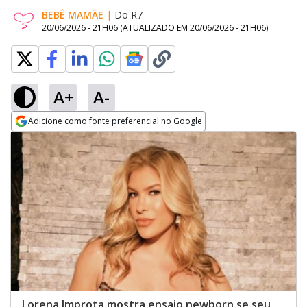
BEBÊ MAMÃE
|
Do R7
20/06/2026 - 21H06
(ATUALIZADO EM
20/06/2026 - 21H06
)
A+
A-
Adicione como fonte preferencial no Google
Opens in new window
Lorena Improta mostra ensaio newborn se seu