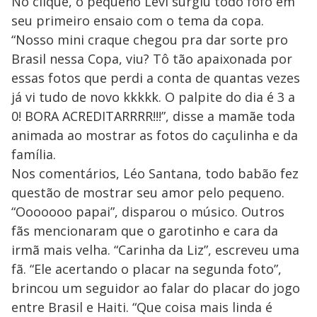
No clique, o pequeno Levi surgiu todo fofo em
seu primeiro ensaio com o tema da copa.
“Nosso mini craque chegou pra dar sorte pro
Brasil nessa Copa, viu? Tô tão apaixonada por
essas fotos que perdi a conta de quantas vezes
já vi tudo de novo kkkkk. O palpite do dia é 3 a
0! BORA ACREDITARRRR!!!”, disse a mamãe toda
animada ao mostrar as fotos do caçulinha e da
família.
Nos comentários, Léo Santana, todo babão fez
questão de mostrar seu amor pelo pequeno.
“Ooooooo papai”, disparou o músico. Outros
fãs mencionaram que o garotinho e cara da
irmã mais velha. “Carinha da Liz”, escreveu uma
fã. “Ele acertando o placar na segunda foto”,
brincou um seguidor ao falar do placar do jogo
entre Brasil e Haiti. “Que coisa mais linda é