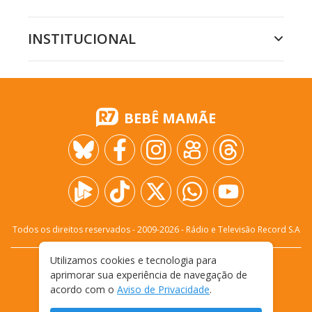
INSTITUCIONAL
BEBÊ MAMÃE
Todos os direitos reservados - 2009-
2026
- Rádio e Televisão Record S.A
Utilizamos cookies e tecnologia para
CARREIRA
FALE CONOSCO
PRIVACIDADE
aprimorar sua experiência de navegação de
TERMOS E CONDIÇÕES DE USO
acordo com o
Aviso de Privacidade
.