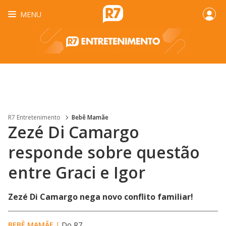
MENU
R7 Entretenimento
Bebê Mamãe
Zezé Di Camargo
responde sobre questão
entre Graci e Igor
Zezé Di Camargo nega novo conflito familiar!
BEBÊ MAMÃE
|
Do R7