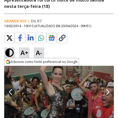
Apresentadora foi curtir noite de muito samba
nesta terça-feira (18)
GRANDE RIO
|
Do R7
19/02/2014 - 10H10
(ATUALIZADO EM
20/04/2024 - 09H51
)
A+
A-
Adicione como fonte preferencial no Google
Opens in new window