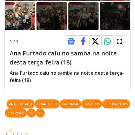
1
/
7
Ana Furtado caiu no samba na noite
desta terça-feira (18)
Ana Furtado caiu no samba na noite desta terça-
feira (18)
ANA FURTADO
GRANDE RIO
CARNAVAL
FAMOSOS
CELEBRIDADES
TELEVISÃO
TV
R7