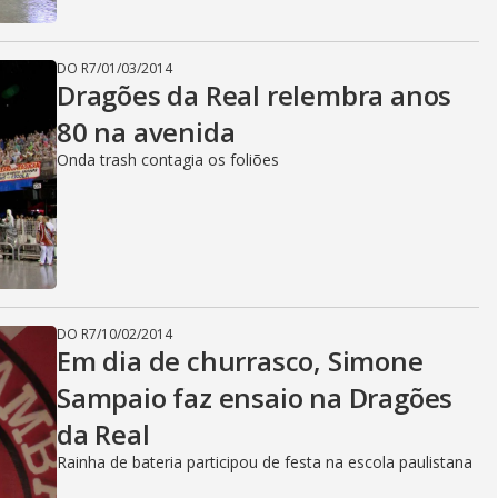
DO R7
/
01/03/2014
Dragões da Real relembra anos
80 na avenida
Onda trash contagia os foliões
DO R7
/
10/02/2014
Em dia de churrasco, Simone
Sampaio faz ensaio na Dragões
da Real
Rainha de bateria participou de festa na escola paulistana