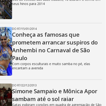
seus hinos para 2014
DO R7
/
15/01/2014
Conheça as famosas que
prometem arrancar suspiros do
Anhembi no Carnaval de São
Paulo
Com corpos esculturais e muito samba no pé, elas
encantam a avenida
DO R7
/
22/12/2013
Simone Sampaio e Mônica Apor
sambam até o sol raiar
Gatas exibiram corpões em quadra de agremiação de São