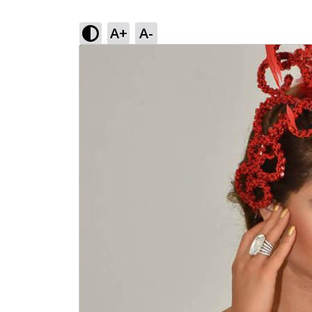
A+
A-