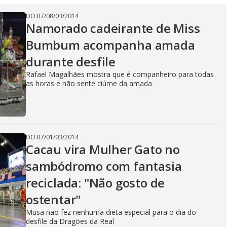
DO R7
/
08/03/2014
Namorado cadeirante de Miss
Bumbum acompanha amada
durante desfile
Rafael Magalhães mostra que é companheiro para todas
as horas e não sente ciúme da amada
DO R7
/
01/03/2014
Cacau vira Mulher Gato no
sambódromo com fantasia
reciclada: "Não gosto de
ostentar"
Musa não fez nenhuma dieta especial para o dia do
desfile da Dragões da Real