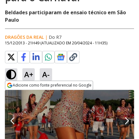
Beldades participaram de ensaio técnico em São
Paulo
DRAGÕES DA REAL
|
Do R7
15/12/2013 - 21H49
(ATUALIZADO EM
20/04/2024 - 11H35
)
A+
A-
Adicione como fonte preferencial no Google
Opens in new window