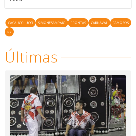
CACAUCOLUCCI
SIMONESAMPAIO
PRONTAS
CARNAVAL
FAMOSOS
R7
Últimas