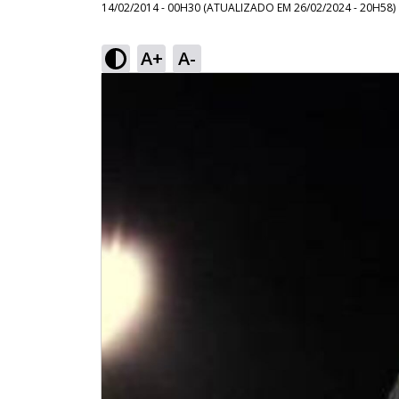
14/02/2014 - 00H30
(ATUALIZADO EM
26/02/2024 - 20H58
)
A+
A-