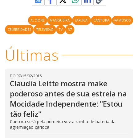
ALCIONE
MANGUEIRA
SAPUCAÍ
CANTORA
FAMOSOS
CELEBRIDADES
TELEVISÃO
TV
R7
Últimas
DO R7
/
15/02/2015
Claudia Leitte mostra make
poderoso antes de sua estreia na
Mocidade Independente: "Estou
tão feliz"
Cantora será pela primeira vez a rainha de bateria da
agremiação carioca