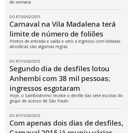
de semana
DO R7
/
20/02/2015
Carnaval na Vila Madalena terá
limite de número de foliões
Pontos de entrada e saída e veto a ingresso com bebidas
alcoólicas são algumas regras
DO R7
/
15/02/2015
Segundo dia de desfiles lotou
Anhembi com 38 mil pessoas;
ingressos esgotaram
Hoje, o Sambódromo recebe o desfile das sete escolas do
grupo de acesso de São Paulo
DO R7
/
15/02/2015
Com apenas dois dias de desfiles,
Carnaval 2015 já reuniu várias