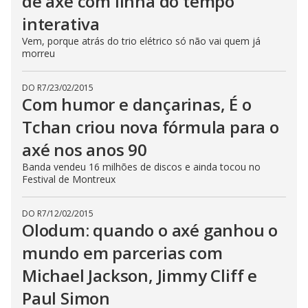
de axé com linha do tempo
interativa
Vem, porque atrás do trio elétrico só não vai quem já
morreu
DO R7
/
23/02/2015
Com humor e dançarinas, É o
Tchan criou nova fórmula para o
axé nos anos 90
Banda vendeu 16 milhões de discos e ainda tocou no
Festival de Montreux
DO R7
/
12/02/2015
Olodum: quando o axé ganhou o
mundo em parcerias com
Michael Jackson, Jimmy Cliff e
Paul Simon