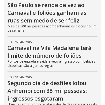
São Paulo se rende de vez ao
Carnaval e foliões ganham as
ruas sem medo de ser feliz
Mais de 300 mil pessoas acompanharam os blocos no fim
de semana
DO R7
/
20/02/2015
Carnaval na Vila Madalena terá
limite de número de foliões
Pontos de entrada e saída e veto a ingresso com bebidas
alcoólicas são algumas regras
DO R7
/
15/02/2015
Segundo dia de desfiles lotou
Anhembi com 38 mil pessoas;
ingressos esgotaram
Hoje, o Sambódromo recebe o desfile das sete escolas do