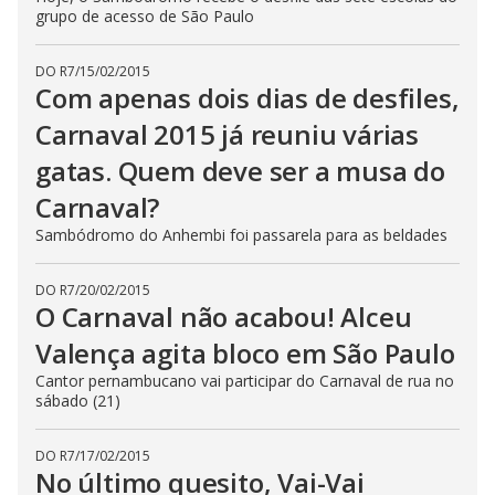
grupo de acesso de São Paulo
DO R7
/
15/02/2015
Com apenas dois dias de desfiles,
Carnaval 2015 já reuniu várias
gatas. Quem deve ser a musa do
Carnaval?
Sambódromo do Anhembi foi passarela para as beldades
DO R7
/
20/02/2015
O Carnaval não acabou! Alceu
Valença agita bloco em São Paulo
Cantor pernambucano vai participar do Carnaval de rua no
sábado (21)
DO R7
/
17/02/2015
No último quesito, Vai-Vai