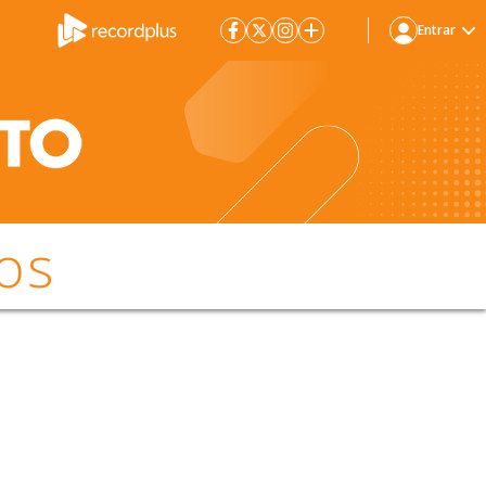
Entrar
os