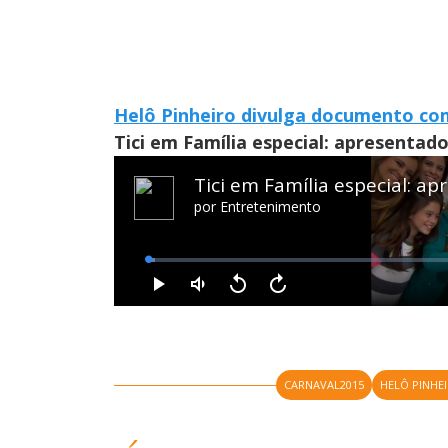
Helô Pinheiro divulga documento co
Tici em Família especial: apresentad
CARNAVAL2015
HELÔ PINHE