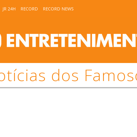
JR 24H
RECORD
RECORD NEWS
otícias dos Famos