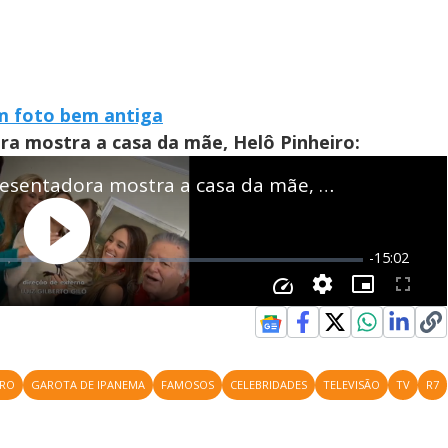
m foto bem antiga
ora mostra a casa da mãe, Helô Pinheiro:
IRO
GAROTA DE IPANEMA
FAMOSOS
CELEBRIDADES
TELEVISÃO
TV
R7