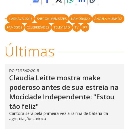
CARNAVAL2015
SHERON MENEZZES
NAMORADO
ANGELA MUNHOZ
FAMOSOS
CELEBRIDADES
TELEVISÃO
TV
R7
Últimas
DO R7
/
15/02/2015
Claudia Leitte mostra make
poderoso antes de sua estreia na
Mocidade Independente: "Estou
tão feliz"
Cantora será pela primeira vez a rainha de bateria da
agremiação carioca