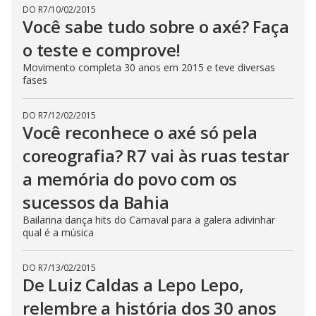
DO R7
/
10/02/2015
Você sabe tudo sobre o axé? Faça
o teste e comprove!
Movimento completa 30 anos em 2015 e teve diversas
fases
DO R7
/
12/02/2015
Você reconhece o axé só pela
coreografia? R7 vai às ruas testar
a memória do povo com os
sucessos da Bahia
Bailarina dança hits do Carnaval para a galera adivinhar
qual é a música
DO R7
/
13/02/2015
De Luiz Caldas a Lepo Lepo,
relembre a história dos 30 anos