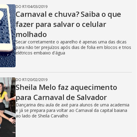
DO R7
/
04/03/2019
Carnaval e chuva? Saiba o que
fazer para salvar o celular
molhado
Secar corretamente o aparelho é apenas uma das dicas
para não ter prejuízos após dias de folia em blocos e trios
elétricos embaixo d'água
DO R7
/
20/02/2019
Sheila Melo faz aquecimento
para Carnaval de Salvador
Dançarina deu aula de axé para alunos de uma academia
e já se prepara para voltar ao Carnaval da capital baiana
ao lado de Sheila Carvalho