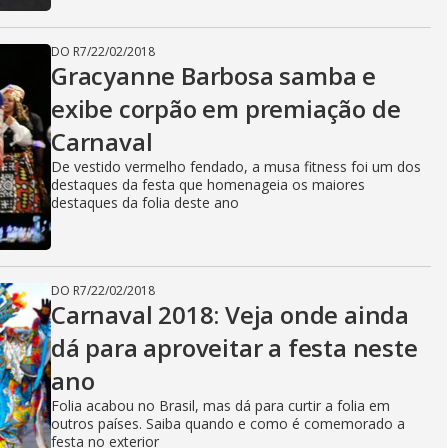
DO R7
/
22/02/2018
Gracyanne Barbosa samba e
exibe corpão em premiação de
Carnaval
De vestido vermelho fendado, a musa fitness foi um dos
destaques da festa que homenageia os maiores
destaques da folia deste ano
DO R7
/
22/02/2018
Carnaval 2018: Veja onde ainda
dá para aproveitar a festa neste
ano
Folia acabou no Brasil, mas dá para curtir a folia em
outros países. Saiba quando e como é comemorado a
festa no exterior