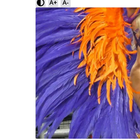
A+
A-