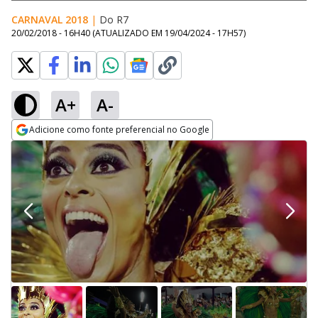
CARNAVAL 2018
|
Do R7
20/02/2018 - 16H40
(ATUALIZADO EM
19/04/2024 - 17H57
)
A+
A-
Adicione como fonte preferencial no Google
Opens in new window